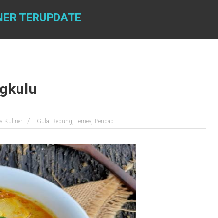
NER TERUPDATE
ngkulu
,
,
a Kuliner
Gulai Rebung
Lemea
Pendap