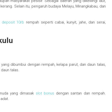
upan masyarakat pesisir. Sebagai daerah yang dikelilingi laut,
an kerang. Selain itu, pengaruh budaya Melayu, Minangkabau, dan
t deposit 10rb
rempah seperti cabai, kunyit, jahe, dan serai,
kulu
 yang dibumbui dengan rempah, kelapa parut, dan daun talas,
 daun talas.
g muda yang dimasak
slot bonus
dengan santan dan rempah.
 adat.