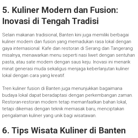
5. Kuliner Modern dan Fusion:
Inovasi di Tengah Tradisi
Selain makanan tradisional, Banten kini juga memiliki berbagai
kuliner modern dan fusion yang memadukan rasa lokal dengan
gaya internasional. Kafe dan restoran di Serang dan Tangerang
misalnya, menawarkan menu seperti nasi liwet dengan sentuhan
pasta, atau sate modern dengan saus keju. Inovasi ini menarik
minat generasi muda sekaligus menjaga keberlanjutan kuliner
lokal dengan cara yang kreatif.
Tren kuliner fusion di Banten juga menunjukkan bagaimana
budaya lokal dapat beradaptasi dengan perkembangan zaman.
Restoran-restoran modern tetap memanfaatkan bahan lokal,
tetapi dikemas dengan teknik memasak baru, menciptakan
pengalaman kuliner yang unik bagi wisatawan.
6. Tips Wisata Kuliner di Banten