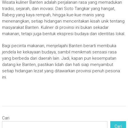
Wisata kuliner Banten adalah perjalanan rasa yang memadukan
tradisi, sejarah, dan inovasi. Dari Soto Tangkar yang hangat,
Rabeg yang kaya rempah, hingga kue-kue manis yang
menenangkan, setiap hidangan menceritakan kisah unik tentang
masyarakat Banten. Kuliner di provinsi ini bukan sekadar
makanan, tetapi juga bentuk ekspresi budaya dan identitas lokal.
Bagi pecinta makanan, menjelajahi Banten berarti membuka
jendela ke kekayaan budaya, sambil menikmati sensasi rasa
yang berbeda dari daerah lain. Jadi, kapan pun kesempatan
datang ke Banten, pastikan lidah dan hati siap menyambut
setiap hidangan lezat yang ditawarkan provinsi penuh pesona
ini.
Cari
Cari