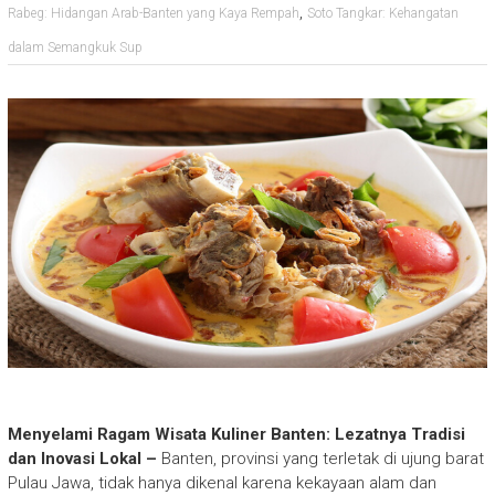
,
Rabeg: Hidangan Arab-Banten yang Kaya Rempah
Soto Tangkar: Kehangatan
dalam Semangkuk Sup
Menyelami Ragam Wisata Kuliner Banten: Lezatnya Tradisi
dan Inovasi Lokal –
Banten, provinsi yang terletak di ujung barat
Pulau Jawa, tidak hanya dikenal karena kekayaan alam dan