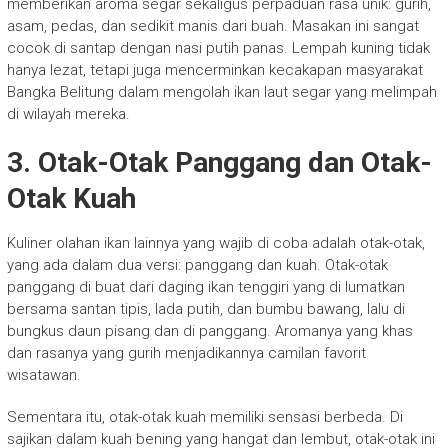
memberikan aroma segar sekaligus perpaduan rasa unik: gurih,
asam, pedas, dan sedikit manis dari buah. Masakan ini sangat
cocok di santap dengan nasi putih panas. Lempah kuning tidak
hanya lezat, tetapi juga mencerminkan kecakapan masyarakat
Bangka Belitung dalam mengolah ikan laut segar yang melimpah
di wilayah mereka.
3. Otak-Otak Panggang dan Otak-
Otak Kuah
Kuliner olahan ikan lainnya yang wajib di coba adalah otak-otak,
yang ada dalam dua versi: panggang dan kuah. Otak-otak
panggang di buat dari daging ikan tenggiri yang di lumatkan
bersama santan tipis, lada putih, dan bumbu bawang, lalu di
bungkus daun pisang dan di panggang. Aromanya yang khas
dan rasanya yang gurih menjadikannya camilan favorit
wisatawan.
Sementara itu, otak-otak kuah memiliki sensasi berbeda. Di
sajikan dalam kuah bening yang hangat dan lembut, otak-otak ini