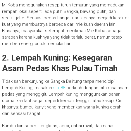
Mi Koba menggunakan resep turun-temurun yang memadukan
rempah lokal seperti lada putih Bangka, bawang putih, dan
sedikit jahe. Sensasi pedas hangat dari ladanya menjadi karakter
kuat yang membuatnya berbeda dari mie kuah daerah lain.
Biasanya, masyarakat setempat menikmati Mie Koba sebagai
sarapan karena kuahnya yang tidak terlalu berat, namun tetap
memberi energi untuk memulai hari.
2. Lempah Kuning: Kesegaran
Asam Pedas Khas Pulau Timah
Tidak sah berkunjung ke Bangka Belitung tanpa mencicipi
Lempah Kuning, masakan
slot88
berkuah dengan cita rasa asam
pedas yang menggigit. Lempah kuning menggunakan bahan
utama ikan laut segar seperti kerapu, tenggiri, atau kakap. Ciri
khasnya: bumbu kunyit yang memberikan warna kuning cerah
dan sensasi hangat.
Bumbu lain seperti lengkuas, serai, cabai rawit, dan nanas