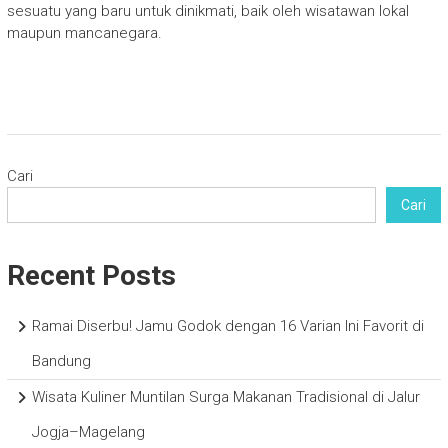
sesuatu yang baru untuk dinikmati, baik oleh wisatawan lokal
maupun mancanegara.
Cari
Cari
Recent Posts
Ramai Diserbu! Jamu Godok dengan 16 Varian Ini Favorit di
Bandung
Wisata Kuliner Muntilan Surga Makanan Tradisional di Jalur
Jogja–Magelang