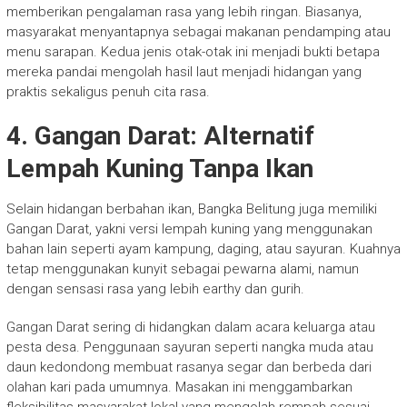
memberikan pengalaman rasa yang lebih ringan. Biasanya,
masyarakat menyantapnya sebagai makanan pendamping atau
menu sarapan. Kedua jenis otak-otak ini menjadi bukti betapa
mereka pandai mengolah hasil laut menjadi hidangan yang
praktis sekaligus penuh cita rasa.
4. Gangan Darat: Alternatif
Lempah Kuning Tanpa Ikan
Selain hidangan berbahan ikan, Bangka Belitung juga memiliki
Gangan Darat, yakni versi lempah kuning yang menggunakan
bahan lain seperti ayam kampung, daging, atau sayuran. Kuahnya
tetap menggunakan kunyit sebagai pewarna alami, namun
dengan sensasi rasa yang lebih earthy dan gurih.
Gangan Darat sering di hidangkan dalam acara keluarga atau
pesta desa. Penggunaan sayuran seperti nangka muda atau
daun kedondong membuat rasanya segar dan berbeda dari
olahan kari pada umumnya. Masakan ini menggambarkan