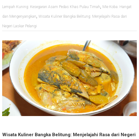
,
Lempah Kuning: Kesegaran Asam Pedas Khas Pulau Timah
Mie Koba: Hangat
,
dan Mengenyangkan
Wisata Kuliner Bangka Belitung: Menjelajahi Rasa dari
Negeri Laskar Pelangi
Wisata Kuliner Bangka Belitung: Menjelajahi Rasa dari Negeri