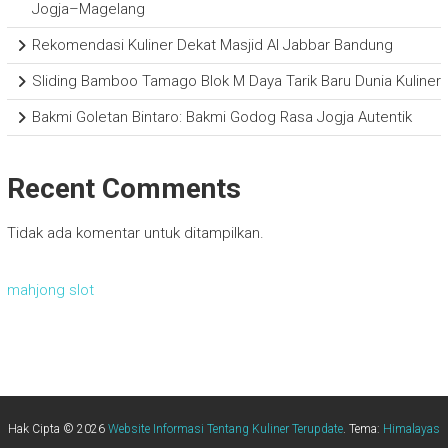
Jogja–Magelang
Rekomendasi Kuliner Dekat Masjid Al Jabbar Bandung
Sliding Bamboo Tamago Blok M Daya Tarik Baru Dunia Kuliner
Bakmi Goletan Bintaro: Bakmi Godog Rasa Jogja Autentik
Recent Comments
Tidak ada komentar untuk ditampilkan.
mahjong slot
Hak Cipta © 2026
Website Informasi Tentang Kuliner Terupdate
. Tema:
Himalayas