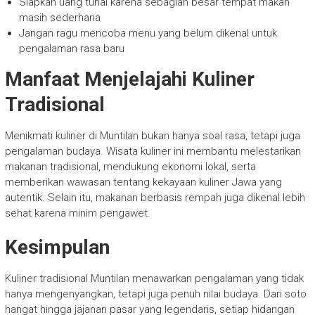
Siapkan uang tunai karena sebagian besar tempat makan
masih sederhana
Jangan ragu mencoba menu yang belum dikenal untuk
pengalaman rasa baru
Manfaat Menjelajahi Kuliner
Tradisional
Menikmati kuliner di Muntilan bukan hanya soal rasa, tetapi juga
pengalaman budaya. Wisata kuliner ini membantu melestarikan
makanan tradisional, mendukung ekonomi lokal, serta
memberikan wawasan tentang kekayaan kuliner Jawa yang
autentik. Selain itu, makanan berbasis rempah juga dikenal lebih
sehat karena minim pengawet.
Kesimpulan
Kuliner tradisional Muntilan menawarkan pengalaman yang tidak
hanya mengenyangkan, tetapi juga penuh nilai budaya. Dari soto
hangat hingga jajanan pasar yang legendaris, setiap hidangan