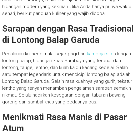
hidangan modern yang kekinian. Jika Anda hanya punya waktu
sehari, berikut panduan kuliner yang wajib dicoba.
Sarapan dengan Rasa Tradisional
di Lontong Balap Garuda
Perjalanan kuliner dimulai sejak pagi hari
kamboja slot
dengan
lontong balap, hidangan khas Surabaya yang terbuat dari
lontong, tauge, lentho, dan kuah kaldu kacang kedelai. Salah
satu tempat legendaris untuk mencicipi lontong balap adalah
Lontong Balap Garuda. Selain rasa kuahnya yang gurih, tekstur
lentho yang renyah menambah pengalaman sarapan semakin
nikmat. Selalu hadirkan kesegaran dengan taburan bawang
goreng dan sambal khas yang pedasnya pas.
Menikmati Rasa Manis di Pasar
Atum