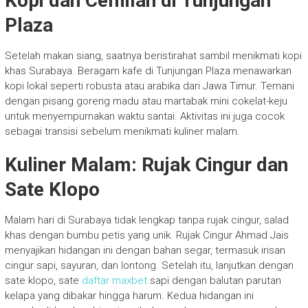
Kopi dan Cemilan di Tunjungan
Plaza
Setelah makan siang, saatnya beristirahat sambil menikmati kopi
khas Surabaya. Beragam kafe di Tunjungan Plaza menawarkan
kopi lokal seperti robusta atau arabika dari Jawa Timur. Temani
dengan pisang goreng madu atau martabak mini cokelat-keju
untuk menyempurnakan waktu santai. Aktivitas ini juga cocok
sebagai transisi sebelum menikmati kuliner malam.
Kuliner Malam: Rujak Cingur dan
Sate Klopo
Malam hari di Surabaya tidak lengkap tanpa rujak cingur, salad
khas dengan bumbu petis yang unik. Rujak Cingur Ahmad Jais
menyajikan hidangan ini dengan bahan segar, termasuk irisan
cingur sapi, sayuran, dan lontong. Setelah itu, lanjutkan dengan
sate klopo, sate
daftar maxbet
sapi dengan balutan parutan
kelapa yang dibakar hingga harum. Kedua hidangan ini