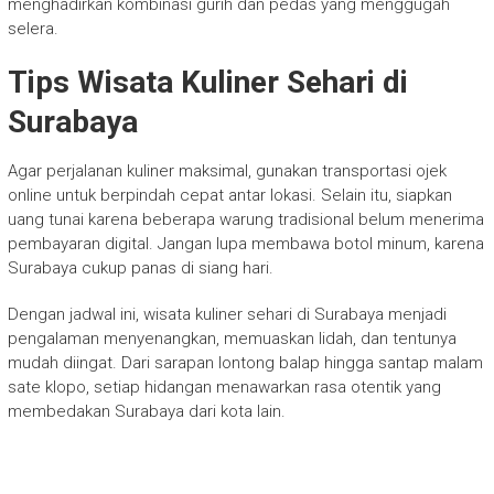
menghadirkan kombinasi gurih dan pedas yang menggugah
selera.
Tips Wisata Kuliner Sehari di
Surabaya
Agar perjalanan kuliner maksimal, gunakan transportasi ojek
online untuk berpindah cepat antar lokasi. Selain itu, siapkan
uang tunai karena beberapa warung tradisional belum menerima
pembayaran digital. Jangan lupa membawa botol minum, karena
Surabaya cukup panas di siang hari.
Dengan jadwal ini, wisata kuliner sehari di Surabaya menjadi
pengalaman menyenangkan, memuaskan lidah, dan tentunya
mudah diingat. Dari sarapan lontong balap hingga santap malam
sate klopo, setiap hidangan menawarkan rasa otentik yang
membedakan Surabaya dari kota lain.