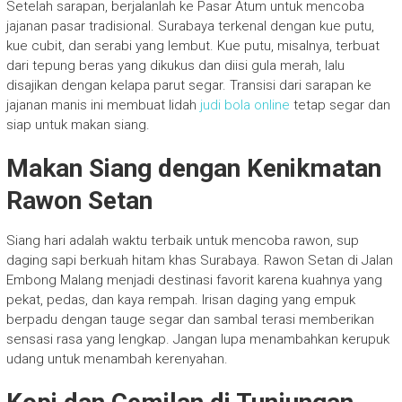
Setelah sarapan, berjalanlah ke Pasar Atum untuk mencoba
jajanan pasar tradisional. Surabaya terkenal dengan kue putu,
kue cubit, dan serabi yang lembut. Kue putu, misalnya, terbuat
dari tepung beras yang dikukus dan diisi gula merah, lalu
disajikan dengan kelapa parut segar. Transisi dari sarapan ke
jajanan manis ini membuat lidah
judi bola online
tetap segar dan
siap untuk makan siang.
Makan Siang dengan Kenikmatan
Rawon Setan
Siang hari adalah waktu terbaik untuk mencoba rawon, sup
daging sapi berkuah hitam khas Surabaya. Rawon Setan di Jalan
Embong Malang menjadi destinasi favorit karena kuahnya yang
pekat, pedas, dan kaya rempah. Irisan daging yang empuk
berpadu dengan tauge segar dan sambal terasi memberikan
sensasi rasa yang lengkap. Jangan lupa menambahkan kerupuk
udang untuk menambah kerenyahan.